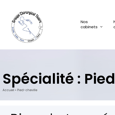
Aller
au
contenu
Nos
cabinets
Spécialité :
Pied
Accueil
»
Pied-cheville