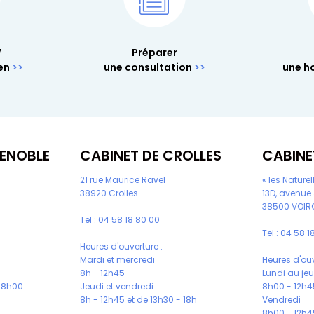
V
Préparer
en
une consultation
une ho
RENOBLE
CABINET DE CROLLES
CABINE
s
21 rue Maurice Ravel
« les Naturel
38920 Crolles
13D, avenue
38500 VOIR
Tel :
04 58 18 80 00
Tel :
04 58 18
Heures d'ouverture :
Mardi et mercredi
Heures d'ouv
8h - 12h45
Lundi au je
 18h00
Jeudi et vendredi
8h00 - 12h45
8h - 12h45 et de 13h30 - 18h
Vendredi
8h00 - 12h45