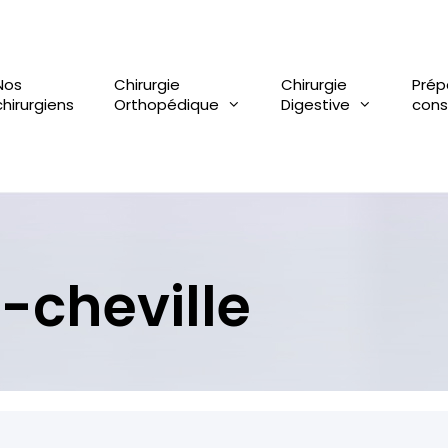
Nos
Chirurgie
Chirurgie
Prép
chirurgiens
Orthopédique
Digestive
cons
-cheville