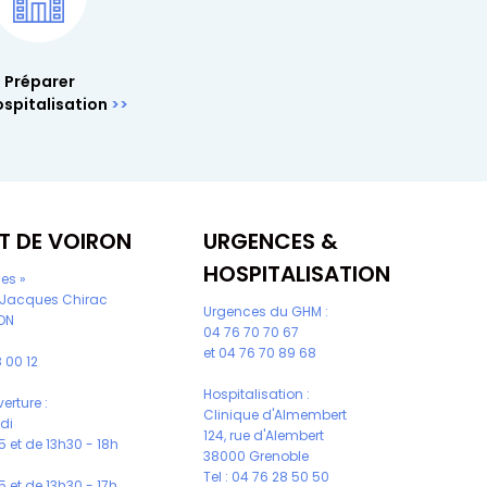
Préparer
spitalisation
T DE VOIRON
URGENCES &
HOSPITALISATION
les »
 Jacques Chirac
Urgences du GHM :
ON
04 76 70 70 67
et
04 76 70 89 68
 00 12
Hospitalisation :
erture :
Clinique d'Almembert
udi
124, rue d'Alembert
 et de 13h30 - 18h
38000 Grenoble
Tel :
04 76 28 50 50
 et de 13h30 - 17h