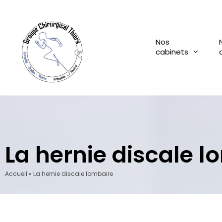
Aller
au
contenu
Nos
cabinets
La hernie discale l
Accueil
»
La hernie discale lombaire