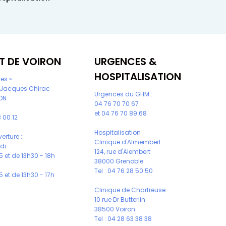
T DE VOIRON
URGENCES &
HOSPITALISATION
les »
 Jacques Chirac
Urgences du GHM :
ON
04 76 70 70 67
et
04 76 70 89 68
 00 12
Hospitalisation :
erture :
Clinique d'Almembert
udi
124, rue d'Alembert
 et de 13h30 - 18h
38000 Grenoble
Tel :
04 76 28 50 50
 et de 13h30 - 17h
Clinique de Chartreuse
10 rue Dr Butterlin
38500 Voiron
Tel :
04 28 63 38 38