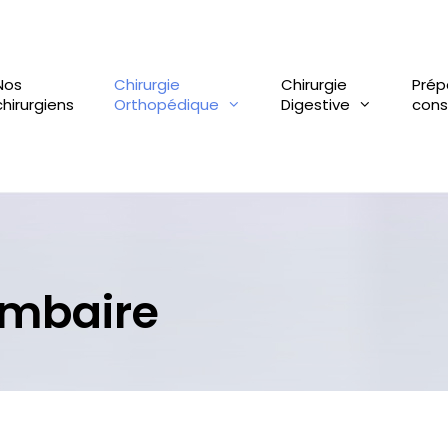
Nos
Chirurgie
Chirurgie
Prép
chirurgiens
Orthopédique
Digestive
cons
ombaire