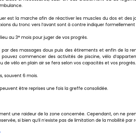
ambulance.
quer est la marche afin de réactiver les muscles du dos et des ja
exions du tronc vers l’avant sont à contre indiquer formellement
lieu au 3° mois pour juger de vos progrès.
rd par des massages doux puis des étirements et enfin de la remu
us pouvez commencer des activités de piscine, vélo d’apparte
de vélo en plain air se fera selon vos capacités et vos progrès.
s, souvent 6 mois.
peuvent être reprises une fois la greffe consolidée.
cément une raideur de la zone concernée. Cependant, on ne prend
rvée, si bien qu’il n’existe pas de limitation de la mobilité par r
?