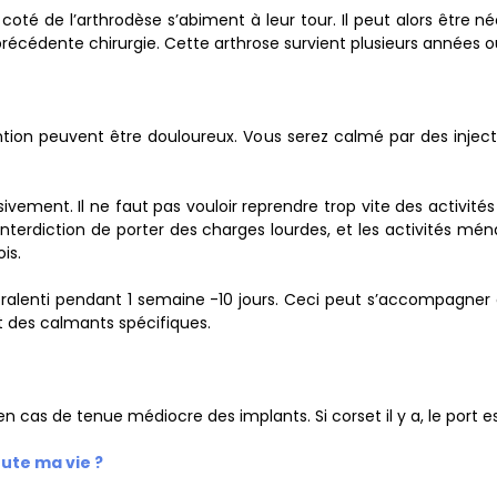
à coté de l’arthrodèse s’abiment à leur tour. Il peut alors être
 précédente chirurgie. Cette arthrose survient plusieurs années 
vention peuvent être douloureux. Vous serez calmé par des injec
ivement. Il ne faut pas vouloir reprendre trop vite des activit
l’interdiction de porter des charges lourdes, et les activités mé
is.
t ralenti pendant 1 semaine -10 jours. Ceci peut s’accompagner
t des calmants spécifiques.
en cas de tenue médiocre des implants. Si corset il y a, le port 
oute ma vie ?