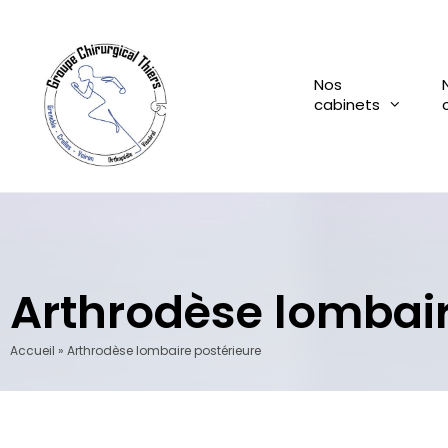
Aller
au
contenu
Nos
cabinets
Arthrodèse lombair
Accueil
»
Arthrodèse lombaire postérieure