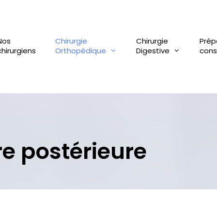
Nos
Chirurgie
Chirurgie
Prép
chirurgiens
Orthopédique
Digestive
cons
e postérieure