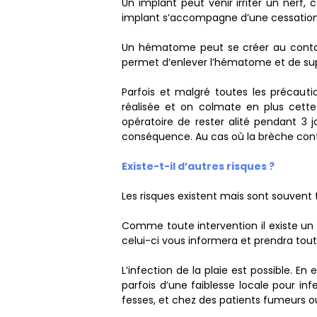
Un implant peut venir irriter un nerf,
implant s’accompagne d’une cessation 
Un hématome peut se créer au contact d
permet d’enlever l’hématome et de suppr
Parfois et malgré toutes les précauti
réalisée et on colmate en plus cett
opératoire de rester alité pendant 3 j
conséquence. Au cas où la brèche contin
Existe-t-il d’autres risques ?
Les risques existent mais sont souvent t
Comme toute intervention il existe un ri
celui-ci vous informera et prendra tout
L’infection de la plaie est possible. En
parfois d’une faiblesse locale pour inf
fesses, et chez des patients fumeurs o