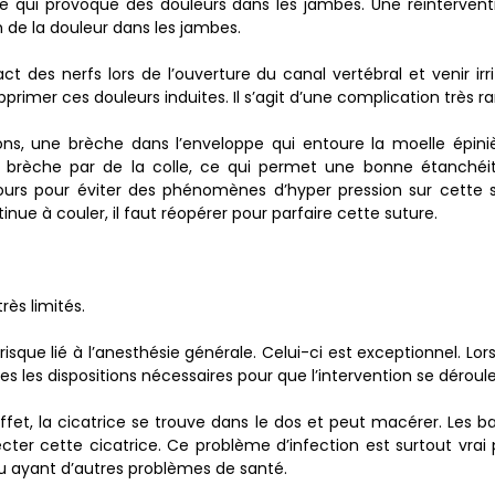
 ce qui provoque des douleurs dans les jambes. Une réinterventi
de la douleur dans les jambes.
es nerfs lors de l’ouverture du canal vertébral et venir irriter
imer ces douleurs induites. Il s’agit d’une complication très ra
ons, une brèche dans l’enveloppe qui entoure la moelle épiniè
e brèche par de la colle, ce qui permet une bonne étanchéit
ours pour éviter des phénomènes d’hyper pression sur cette sut
ue à couler, il faut réopérer pour parfaire cette suture.
rès limités.
sque lié à l’anesthésie générale. Celui-ci est exceptionnel. Lor
es les dispositions nécessaires pour que l’intervention se déroul
 effet, la cicatrice se trouve dans le dos et peut macérer. Les 
ecter cette cicatrice. Ce problème d’infection est surtout vrai p
u ayant d’autres problèmes de santé.