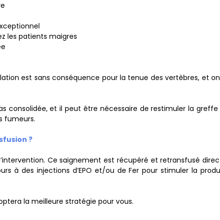
re
 exceptionnel
hez les patients maigres
ée
ablation est sans conséquence pour la tenue des vertèbres, et o
s consolidée, et il peut être nécessaire de restimuler la greffe
ts fumeurs.
sfusion ?
ntervention. Ce saignement est récupéré et retransfusé direct
ours à des injections d’EPO et/ou de Fer pour stimuler la prod
optera la meilleure stratégie pour vous.