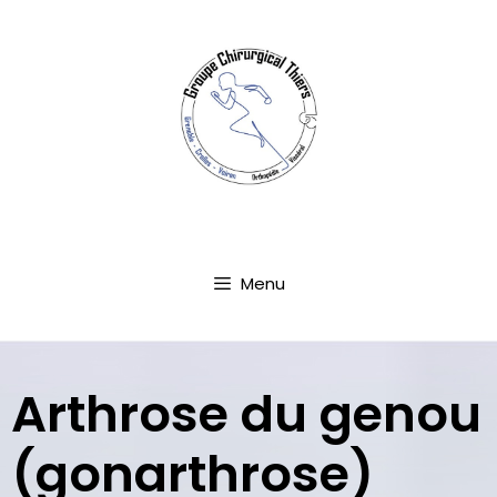
Aller
au
contenu
Menu
Arthrose du genou
(gonarthrose)